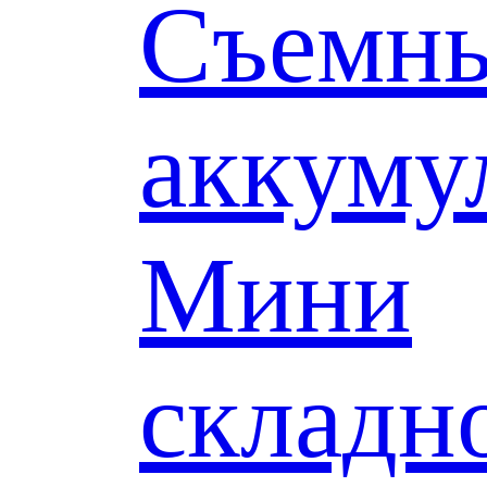
Съемн
аккуму
Мини
складн