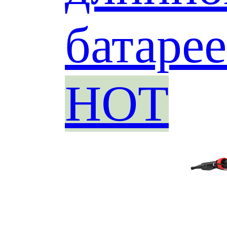
батаре
HOT