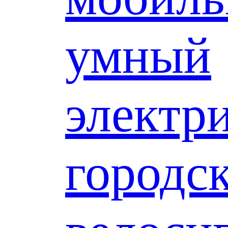
умный
электр
городс