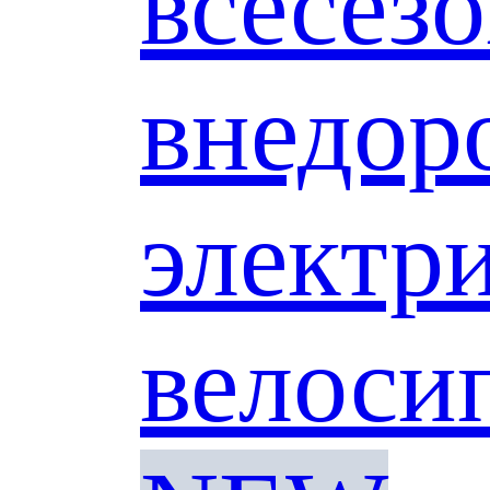
всесез
внедо
электр
велоси