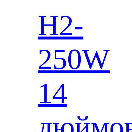
H2-
250W
14
дюймо