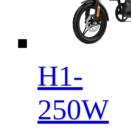
H1-
250W