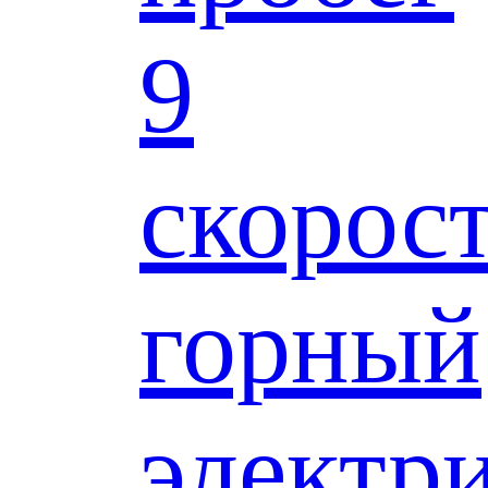
9
скорос
горный
электр