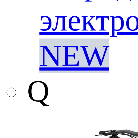
электр
NEW
Q