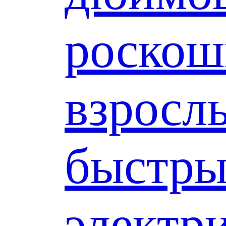
роско
взросл
быстр
электр