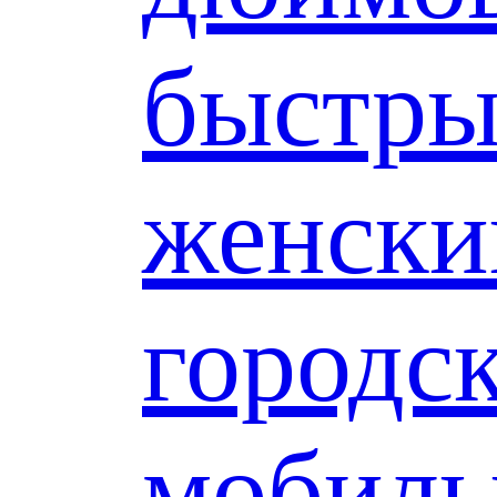
быстр
женски
городс
мобил