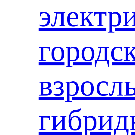
электр
городс
взросл
гибрид