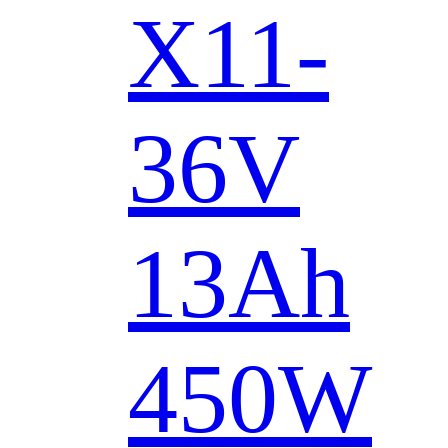
X11-
36V
13Ah
450W