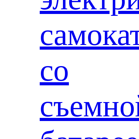
самока
со
съемно