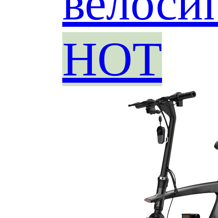
велоси
HOT