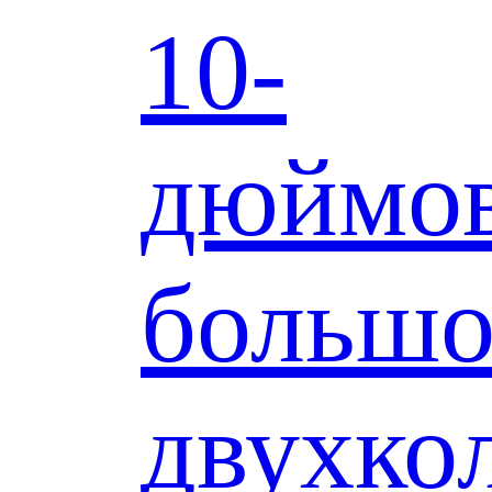
10-
дюймо
больш
двухко