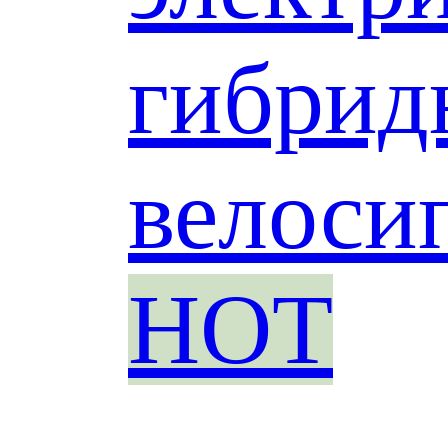
гибрид
велоси
HOT