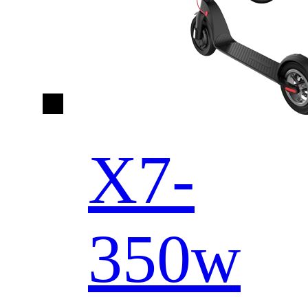
X7-
350w