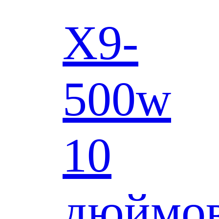
X9-
500w
10
дюймо