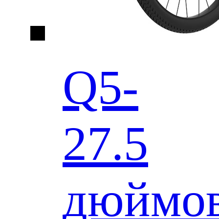
Q5-
27.5
дюймо