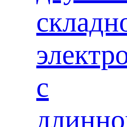
складн
электр
с
длинно