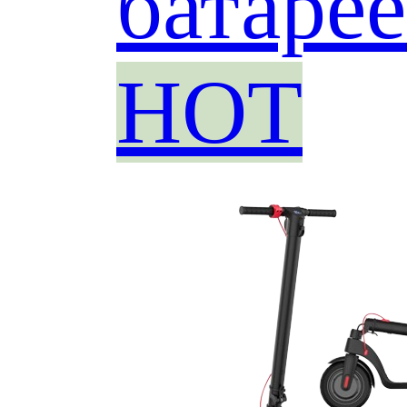
батаре
HOT