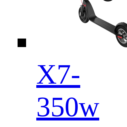
X7-
350w