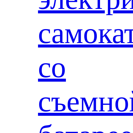
самока
со
съемно