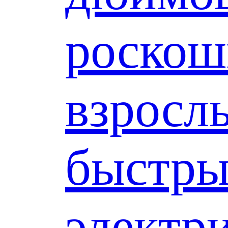
роско
взросл
быстр
электр