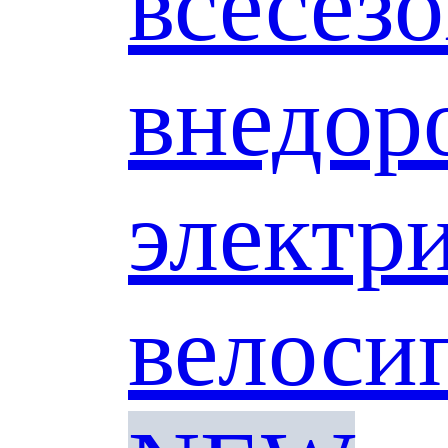
всесез
внедо
электр
велоси