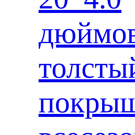
дюймо
толсты
покры