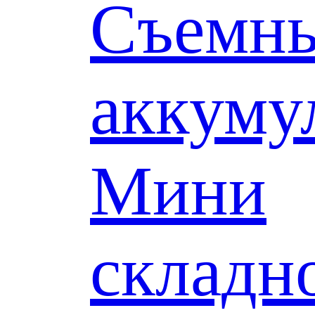
Съемн
аккуму
Мини
складн