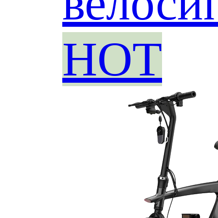
велоси
HOT