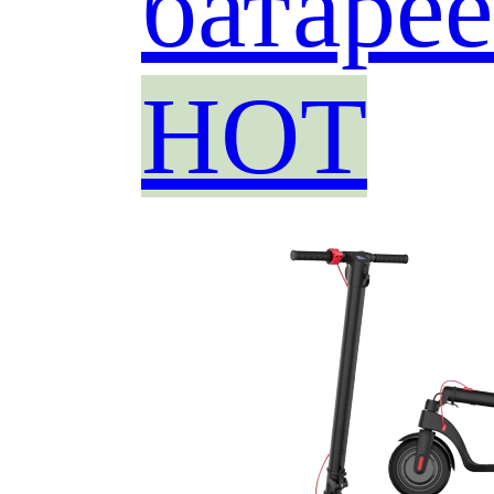
батаре
HOT