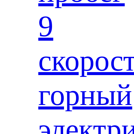
9
скорос
горный
электр