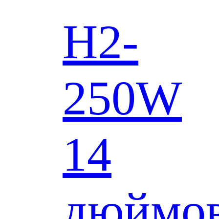
H2-
250W
14
дюймо