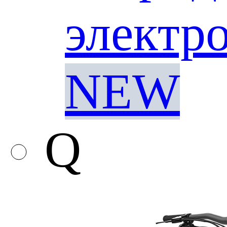
электр
NEW
Q