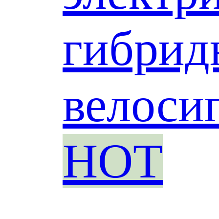
гибрид
велоси
HOT