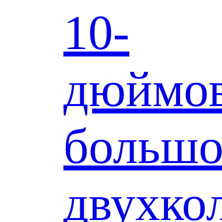
10-
дюймо
больш
двухко