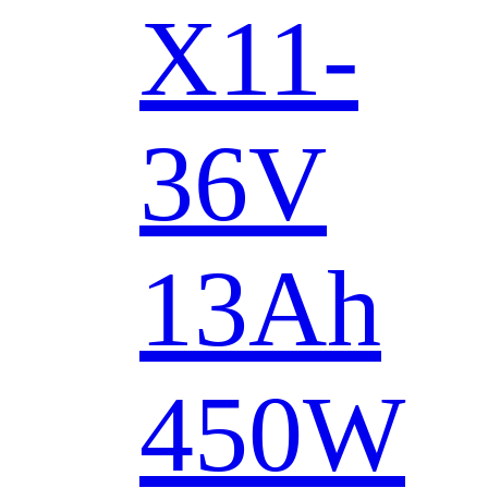
X11-
36V
13Ah
450W