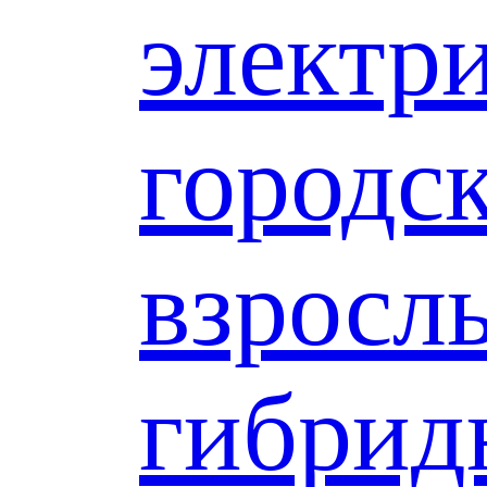
электр
городс
взросл
гибрид