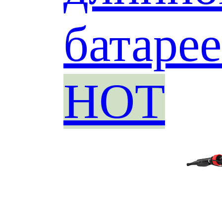
батаре
HOT