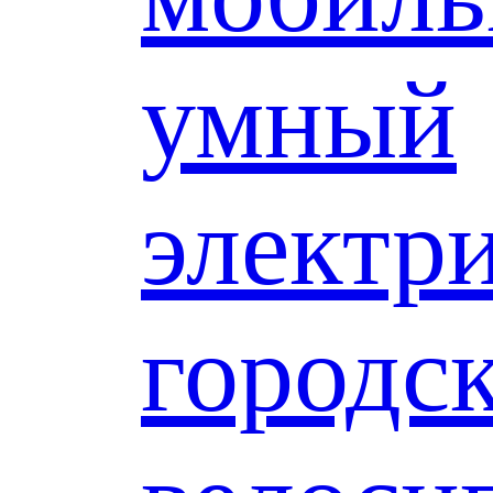
умный
электр
городс