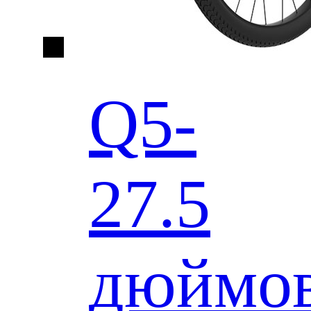
Q5-
27.5
дюймо