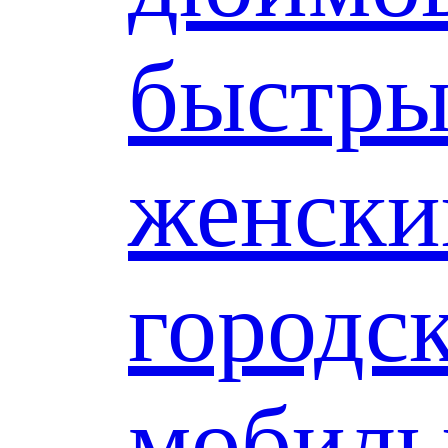
быстр
женски
городс
мобил