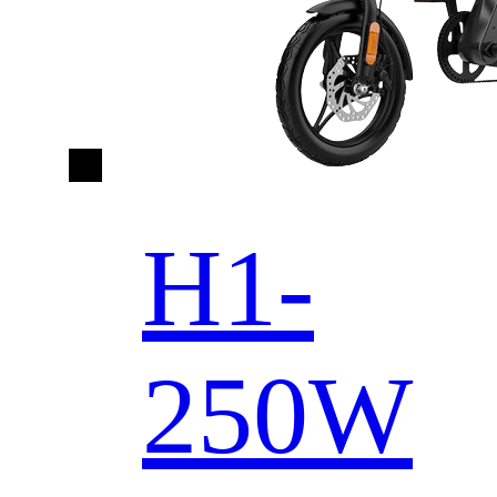
H1-
250W