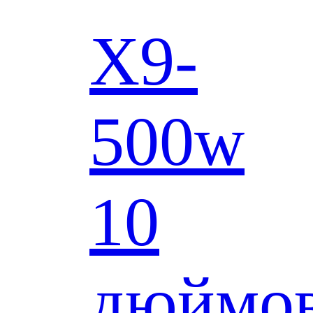
X9-
500w
10
дюймо