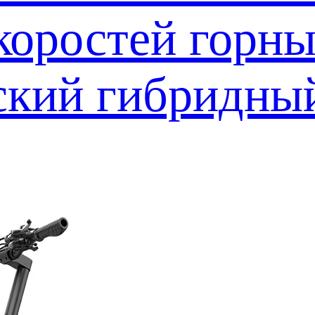
скоростей горн
ский гибридны