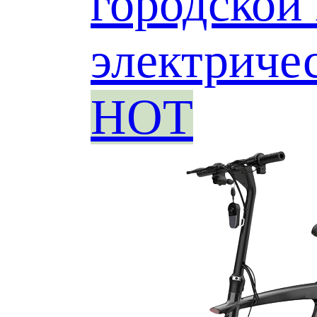
городской
электриче
HOT