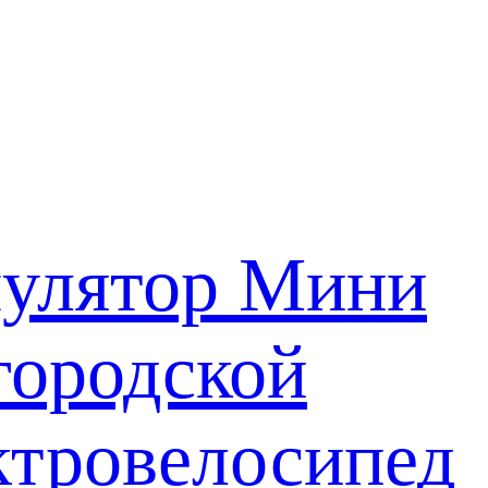
улятор Мини
городской
ктровелосипед