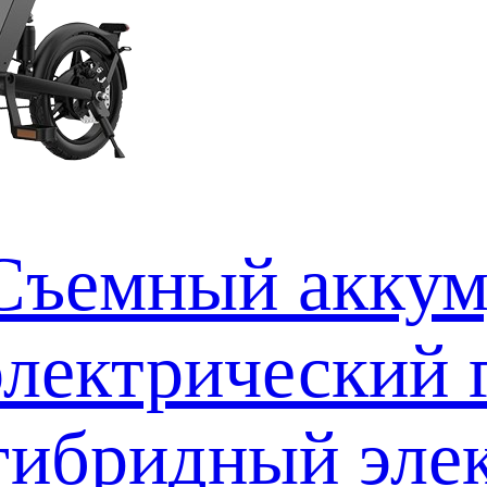
Съемный аккум
электрический 
гибридный эле