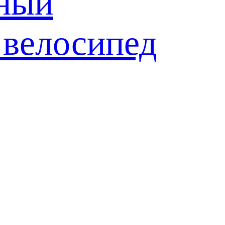
мный
 велосипед