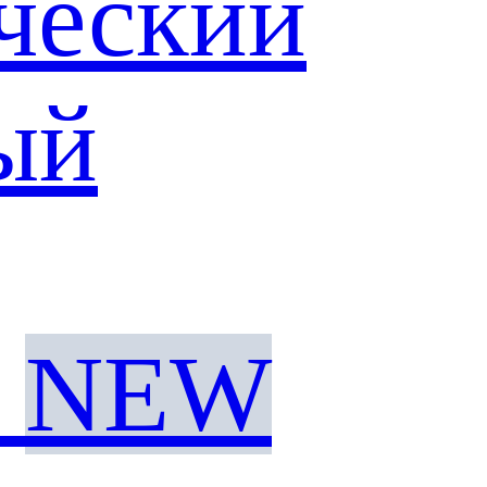
ческий
ый
NEW