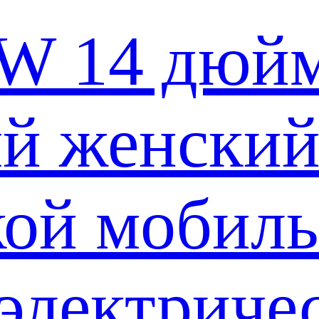
W 14 дюй
й женски
кой мобил
электриче