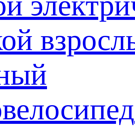
ой электри
кой взросл
ный
овелосипед