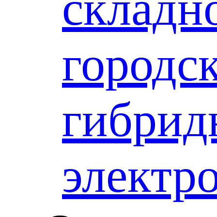
складн
городс
гибрид
электр