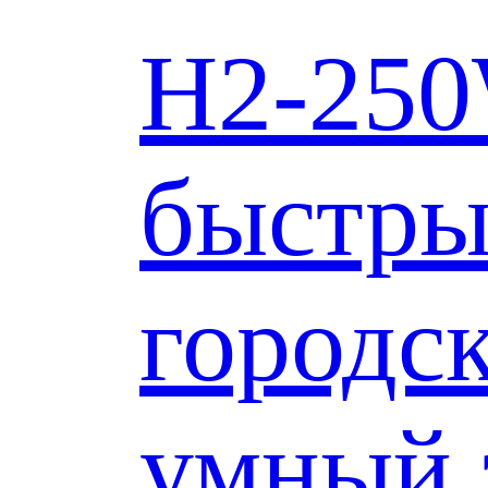
H2-250
быстры
городс
умный 