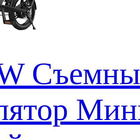
0W Съемн
лятор Мин