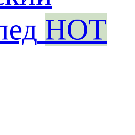
пед
HOT