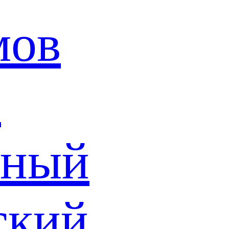
мов
й
ьный
ский